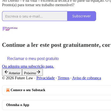
No Direito – e na vida – excelência técnica é só parte da equação. O
Pronto(a) para tornar seu trabalho memorável?
Subscrever
Continue a ler este post gratuitamente, co
Reclamar o meu post gratuito
Ou adquira uma subscrição paga.
Anterior
Próximo
© 2026 Future Law
·
Privacidade
∙
Termos
∙
Aviso de cobrança
Comece o seu Substack
Obtenha o App