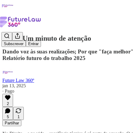
#002 - Um minuto de atenção
Subscrever
Entrar
Dando voz às suas realizações; Por que "faça melhor
Relatório futuro do trabalho 2025
Future Law 360º
jan 13, 2025
∙ Pago
2
5
1
Partilhar