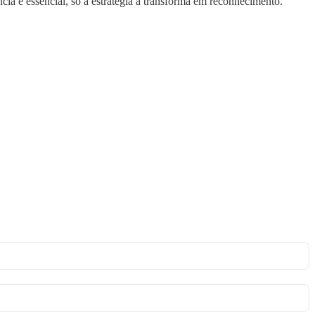
ia é essencial, só a estratégia a transforma em reconhecimento.