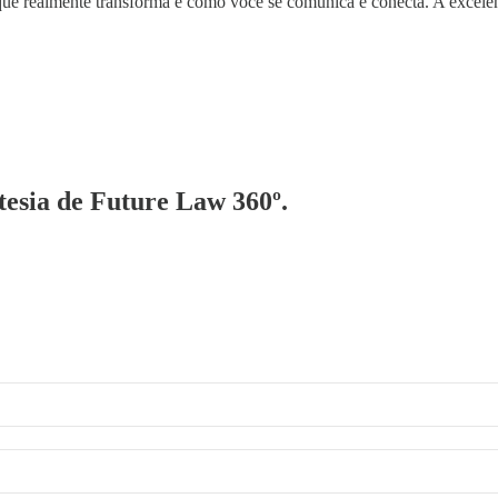
 que realmente transforma é como você se comunica e conecta. A excelênc
rtesia de Future Law 360º.