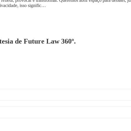
fletir, provocar e transformar. Queremos abrir espaço para debater, 
ivacidade, isso signific…
rtesia de Future Law 360º.