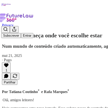
Privacy
O futuro começa onde você escolhe estar
Subscrever
Entrar
Num mundo de conteúdo criado automaticamente, agent
mai 21, 2025
∙ Pago
1
Partilhar
*
*
Por Tatiana Coutinho
e Rafa Marques
Olá, amigos leitores!