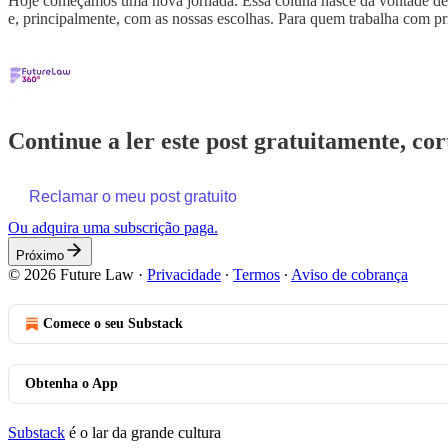
Hoje começamos uma nova jornada. Essa coluna nasce da vontade de re
e, principalmente, com as nossas escolhas. Para quem trabalha com pr
Continue a ler este post gratuitamente, co
Reclamar o meu post gratuito
Ou adquira uma subscrição paga.
Próximo
© 2026 Future Law
·
Privacidade
∙
Termos
∙
Aviso de cobrança
Comece o seu Substack
Obtenha o App
Substack
é o lar da grande cultura