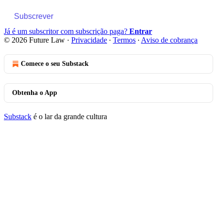
Subscrever
Já é um subscritor com subscrição paga?
Entrar
© 2026 Future Law
·
Privacidade
∙
Termos
∙
Aviso de cobrança
Comece o seu Substack
Obtenha o App
Substack
é o lar da grande cultura